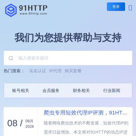
登录
短效代理
我们为您提供帮助与支持
短效代理
不限量代理套餐
IP时效：30-60秒，1-5
每日提取IP无限制
长效代理
包时套餐
热门搜索：
实名认证
IP代理
购买套餐
IP时效：1/3/5/10/30分
隧道代理
按时间计费，支持指定地
账号相关
会员服务
财务相关
行业新闻
包量套餐
IP时效：1/3/5/10/30分
按IP计费，业务长期有效
爬虫专用短效代理IP评测，91HTTP秒切动态IP不限流
08 /
08月
随着网络爬虫技术的不断发展，短效代理IP的
2026
需求日益增加。本文将对91HTTP的动态IP进