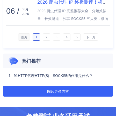
2026 爬虫代理 IP 终极测评！梯队排名、价格对比、避坑全攻略
爬虫、数据抓取还是在线匿名浏览，稳定的静
06 /
08月
2026 爬虫代理 IP 完整推荐大全，分短效按
态代理都能提供快速、安全的连接，确保你的
2026
量、长效隧道、独享 SOCKS5 三大类，横向
信息畅通无阻。抓住这个机会，提升你的网络
测评 91HTTP、巨量 IP、青果网络、快代
安全和访问能力！
理、站大爷主流服务商，结合电商采集、舆情
首页
1
2
3
4
5
下一页
爬虫、批量抓取场景给出选型方案、价格预算
与合规避坑指南。
热门推荐
1 . 91HTTP代理HTTP(S)、SOCKS5的作用是什么？
阅读更多内容