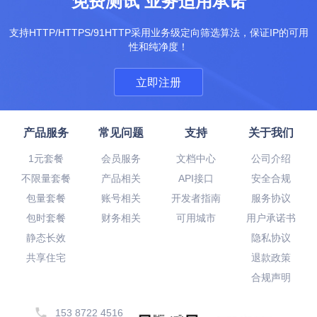
免费测试 业务适用承诺
支持HTTP/HTTPS/91HTTP采用业务级定向筛选算法，保证IP的可用
性和纯净度！
立即注册
产品服务
常见问题
支持
关于我们
1元套餐
会员服务
文档中心
公司介绍
不限量套餐
产品相关
API接口
安全合规
包量套餐
账号相关
开发者指南
服务协议
包时套餐
财务相关
可用城市
用户承诺书
静态长效
隐私协议
共享住宅
退款政策
合规声明
153 8722 4516