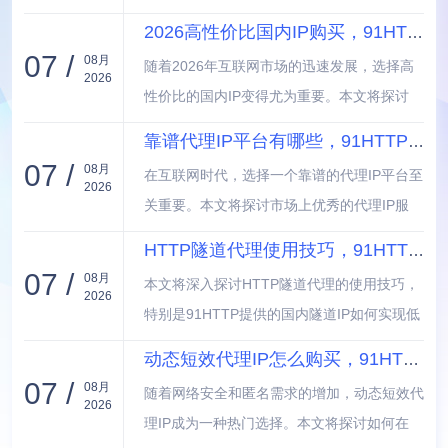
行评测，探讨其秒切功能和不限流优势。通过
2026高性价比国内IP购买，91HTTP住宅动态IP合规可用
实际使用案例，分析该代理在爬取速度、稳定
07 /
08月
随着2026年互联网市场的迅速发展，选择高
性和安全性等方面的表现，为用户选择合适的
2026
性价比的国内IP变得尤为重要。本文将探讨
爬虫工具提供参考。
91HTTP住宅动态IP的合规性及其可用性，帮
靠谱代理IP平台有哪些，91HTTP国内HTTP代理全覆盖
助用户了解如何在保障安全和稳定性的前提
07 /
08月
在互联网时代，选择一个靠谱的代理IP平台至
下，实现更高效的网络访问。让我们一起揭开
2026
关重要。本文将探讨市场上优秀的代理IP服
高性价比IP的秘密，提升业务运营的效率。
务，包括91HTTP这样的国内HTTP代理，它
HTTP隧道代理使用技巧，91HTTP国内隧道IP低延迟
实现了全面覆盖，满足用户对网络访问安全和
07 /
08月
本文将深入探讨HTTP隧道代理的使用技巧，
隐私保护的需求。通过对比不同平台的特点，
2026
特别是91HTTP提供的国内隧道IP如何实现低
帮助用户做出明智选择。
延迟连接。我们将介绍配置方法、优化策略及
动态短效代理IP怎么购买，91HTTP高性价比代理平台
常见问题解决方案，帮助用户有效提升网络访
07 /
08月
随着网络安全和匿名需求的增加，动态短效代
问速度和稳定性，使您的在线体验更加流畅。
2026
理IP成为一种热门选择。本文将探讨如何在