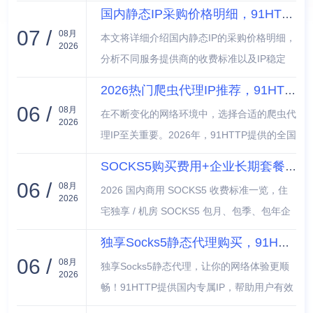
91HTTP这样的平台上购买高性价比的动态短
国内静态IP采购价格明细，91HTTP长效IP池稳定复用
效代理IP，帮助用户掌握选择与购买技巧，确
07 /
08月
本文将详细介绍国内静态IP的采购价格明细，
保在浏览时既安全又高效。保持网络隐私，从
2026
分析不同服务提供商的收费标准以及IP稳定
选对代理开始。
性。在此基础上，重点讨论91HTTP长效IP池
2026热门爬虫代理IP推荐，91HTTP全国动态短效IP
的优势和复用稳定性，帮助用户选择合适的IP
06 /
08月
在不断变化的网络环境中，选择合适的爬虫代
资源，实现高效应用。通过数据对比和案例分
2026
理IP至关重要。2026年，91HTTP提供的全国
析，提供实用建议。
动态短效IP成为热门选择，凭借其优质的稳定
SOCKS5购买费用+企业长期套餐报价明细
性和高速连接，支持大规模数据抓取和分析。
06 /
08月
2026 国内商用 SOCKS5 收费标准一览，住
本文将深入探讨91HTTP的优势，并推荐适合
2026
宅独享 / 机房 SOCKS5 包月、包季、包年企
不同需求的爬虫代理IP，帮助用户在数据获取
业长期套餐完整报价，结合 91HTTP、巨量
上实现最佳效果。
独享Socks5静态代理购买，91HTTP国内专属IP防封禁
IP 官方真实价目更新报价，包含阶梯折扣、
06 /
08月
独享Socks5静态代理，让你的网络体验更顺
附加服务费、隐性成本拆解，适配账号矩阵、
2026
畅！91HTTP提供国内专属IP，帮助用户有效
品牌巡检等企业长期运营场景。
防止封禁，将网络访问限制降到最低。无论是