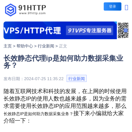
登录
短效代理
短效代理
不限量代理套餐
主页 >
帮助中心 >
行业新闻 >
正文
IP时效：30-60秒，1-5
长效静态代理ip是如何助力数据采集业
每日提取IP无限制
长效代理
务？
包时套餐
IP时效：1/3/5/10/30分
发布日期：2024-07-25 11:35:22
行业新闻
隧道代理
按时间计费，支持指定地
随着互联网技术和科技的发展，在上网的时候使用
包量套餐
长效静态IP的使用人数也越来越多，因为业务的需
IP时效：1/3/5/10/30分
求需要使用长效静态IP的应用范围越来越多，那么
按IP计费，业务长期有效
接下来小编就给大家
长效静态IP是如何助力数据采集业务？
介绍一下：