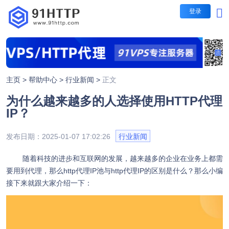
登录
短效代理
短效代理
不限量代理套餐
主页 >
帮助中心 >
行业新闻 >
正文
IP时效：30-60秒，1-5
为什么越来越多的人选择使用HTTP代理
每日提取IP无限制
长效代理
IP？
包时套餐
IP时效：1/3/5/10/30分
发布日期：2025-01-07 17:02:26
行业新闻
隧道代理
按时间计费，支持指定地
随着科技的进步和互联网的发展，越来越多的企业在业务上都需
包量套餐
要用到代理，那么http代理IP池与http代理IP的区别是什么？那么小编
IP时效：1/3/5/10/30分
接下来就跟大家介绍一下：
按IP计费，业务长期有效