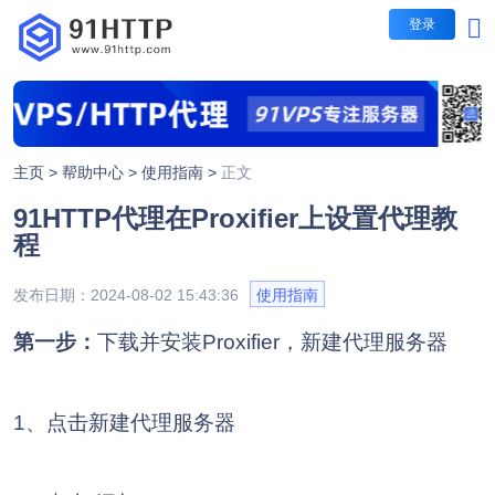
登录
短效代理
短效代理
不限量代理套餐
主页 >
帮助中心 >
使用指南 >
正文
IP时效：30-60秒，1-5
91HTTP代理在Proxifier上设置代理教
每日提取IP无限制
长效代理
程
包时套餐
IP时效：1/3/5/10/30分
发布日期：2024-08-02 15:43:36
使用指南
隧道代理
按时间计费，支持指定地
第一步：
下载并安装Proxifier，新建代理服务器
包量套餐
IP时效：1/3/5/10/30分
按IP计费，业务长期有效
1、点击新建代理服务器