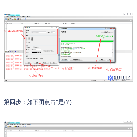
第四步：
如下图点击"是(Y)"