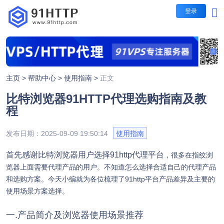
登录
短效代理
短效代理
不限量代理套餐
主页 >
帮助中心 >
使用指南 >
正文
IP时效：30-60秒，1-5
比特浏览器91HTTP代理选购指南及教
每日提取IP无限制
长效代理
程
包时套餐
IP时效：1/3/5/10/30分
发布日期：2025-09-09 19:50:14
使用指南
隧道代理
按时间计费，支持指定地
首先感谢比特浏览器用户选择91http代理平台
，很多在指纹浏
包量套餐
览器上面需要代理产品的用户。不知道怎么选择合适自己的代理产品
IP时效：1/3/5/10/30分
和选购方案。今天小编就为各位梳理了91http平台产品差异及主要的
按IP计费，业务长期有效
使用场景方案选择。
一.产品简介及浏览器使用场景推荐