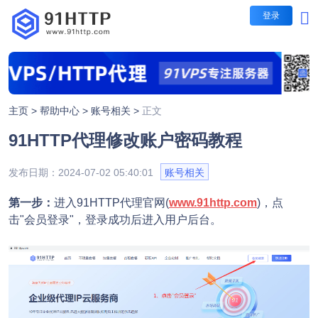
登录
短效代理
短效代理
不限量代理套餐
主页 >
帮助中心 >
账号相关 >
正文
IP时效：30-60秒，1-5
91HTTP代理修改账户密码教程
每日提取IP无限制
长效代理
包时套餐
发布日期：2024-07-02 05:40:01
账号相关
IP时效：1/3/5/10/30分
隧道代理
按时间计费，支持指定地
第一步：
进入91HTTP代理官网(
www.91http.com
)，点
击"会员登录"，登录成功后进入用户后台。
包量套餐
IP时效：1/3/5/10/30分
按IP计费，业务长期有效