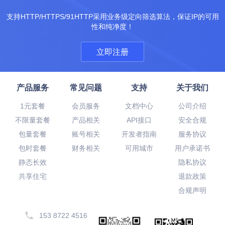
支持HTTP/HTTPS/91HTTP采用业务级定向筛选算法，保证IP的可用
性和纯净度！
立即注册
产品服务
常见问题
支持
关于我们
1元套餐
会员服务
文档中心
公司介绍
不限量套餐
产品相关
API接口
安全合规
包量套餐
账号相关
开发者指南
服务协议
包时套餐
财务相关
可用城市
用户承诺书
静态长效
隐私协议
共享住宅
退款政策
合规声明
153 8722 4516