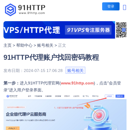
登录
短效代理
短效代理
不限量代理套餐
主页 >
帮助中心 >
账号相关 >
正文
IP时效：30-60秒，1-5
91HTTP代理账户找回密码教程
每日提取IP无限制
长效代理
包时套餐
发布日期：2024-07-15 17:06:28
账号相关
IP时效：1/3/5/10/30分
隧道代理
按时间计费，支持指定地
第一步：
进入91HTTP代理官网(
www.91http.com
)，
点击"会员登
录"进入用户登录界面。
包量套餐
IP时效：1/3/5/10/30分
按IP计费，业务长期有效